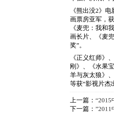
《熊出没2》电
画票房亚军，获
《麦兜：我和我
画长片、《麦兜
奖”。
《正义红师》
刚》、《水果宝
羊与灰太狼》
等获“影视片杰
上一篇：
“20
下一篇：
”20