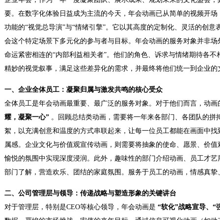
要。在数字化体验日益成为主流的今天，年会动画已从简单的视频开场
功能的“视觉总导演”与“情绪引擎”。它以其高度的定制化、灵活的创
会这个特定场景下多元化的参与者与目标。年会动画的服务对象并非场
命运紧密相连的“内部利益相关者”。他们的角色、诉求与情绪期待各不
精妙的视觉叙事，满足这些差异化的需求，并最终将他们统一到企业的
一、企业全体员工：凝聚归属与激发共鸣的核心受众
全体员工是年会动画最重要、最广泛的服务对象。对于他们而言，动画
耀，凝聚一心”
。回顾总结类动画，需要将一年来各部门、各团队的拼
絮，以充满创意和温度的方式串联起来，让每一位员工都能在画面中找
属感。企业文化与价值观宣传动画，则需要将抽象的使命、愿景、价值
愉悦的氛围中实现深度浸润。此外，趣味性的部门介绍动画、员工才艺
部门了解，营造欢乐、团结的家庭氛围。服务于员工的动画，情感真挚
二、公司管理层与领导：传递战略与塑造形象的关键讲台
对于管理层，特别是CEO等核心领导，年会动画是
“软化”战略宣导、