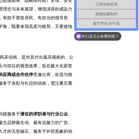
态数据图表、战略路径图）呈现，会变
三维动画咨询
理理念与未来展望，增强演讲的感染力
视频拍摄制作
，有助于塑造亲民、有担当的领导形
数字孪生3d可视
平衡，既要体现高度与格局，又要接地
你们是怎么收费的呢？
队风采动画，是对其付出最高规格的、公
乐与炫目的视觉效果，旨在极大化获奖
供应商或合作伙伴
受邀出席，欢迎与致
服务于表彰与礼仪的动画，需注重庄重
间接服务于
潜在的求职者与行业公众
。
雇主品牌最生动、最有说服力的广告。
人才的无形磁石。服务于外部形象的动