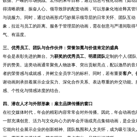
数据、严峻的市场挑战、宏伟的来年目标，通过信息可视化动画（如动
得清晰易懂、振奋人心。领导致辞的配套动画，可以形象化地诠释其管
与说服力。同时，通过动画形式巧妙展示领导层的日常关怀、团队互动
象，拉近与员工的距离。服务于管理层的动画，需在创意与严谨间取得
气、有温度。
三、优秀员工、团队与合作伙伴：荣誉加冕与价值肯定的盛典
年会是表彰先进的舞台。为
获奖的优秀员工、明星团队
定制的个人/团
开的赞美。这类动画通常聚焦人物故事、突出贡献亮点，配以激昂的音
者的荣誉感与成就感，并树立全员学习的标杆。同时，若有重要
客户、
谢动画则承担着展示企业实力、深化合作关系、表达尊重的外交功能。
感、个性化与情感浓度的结合。
四、潜在人才与外部形象：雇主品牌传播的窗口
在社交媒体时代，年会的精彩内容常常会对外传播。因此，年会动画也
一部充满创意、活力与文化向心力的年会开场或亮点集锦动画，是企业
它能向社会展示企业的创新精神、团队氛围和人文关怀，成为吸引顶尖