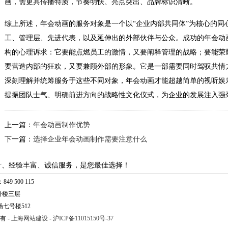
画，需更具传播特质，节奏明快、亮点突出、品牌标识清晰。
综上所述，年会动画的服务对象是一个以“企业内部共同体”为核心的同
工、管理层、先进代表，以及延伸出的外部伙伴与公众。成功的年会动
构的心理诉求：它要能点燃员工的激情，又要阐释管理的战略；要能荣
要营造内部的狂欢，又要兼顾外部的形象。它是一部需要同时驾驭共情
深刻理解并统筹服务于这些不同对象，年会动画才能超越简单的视听娱
提振团队士气、明确前进方向的战略性文化仪式，为企业的发展注入强
上一篇：
年会动画制作优势
下一篇：
选择企业年会动画制作需要注意什么
计、经验丰富、诚信服务，是您最佳选择！
49 500 115
号楼三层
七号楼512
有 -
上海网站建设
-
沪ICP备11015150号-37