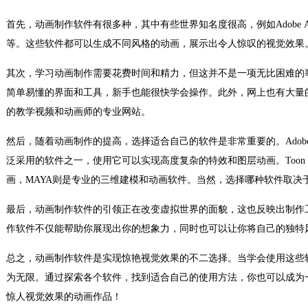
首先，动画制作软件有很多种，其中有些世界知名度很高，例如Adobe After Effe
等。这些软件都可以生成不同风格的动画，展示出令人惊叹的视觉效果
其次，学习动画制作需要花费时间和精力，但这并不是一项无比困难的
简单易懂的界面和工具，新手也能很快学会操作。此外，网上也有大量的学
的教学视频和动画师的专业网站。
然后，随着动画制作的提高，选择适合自己的软件是非常重要的。Adobe Aft
泛采用的软件之一，使用它可以实现高度复杂的特效和图层动画。Toon Bo
画，MAYA则是专业的三维建模和动画软件。当然，选择哪种软件取决
最后，动画制作软件的引领正在改变虚拟世界的面貌，这也反映出制作
作软件不仅能帮助你展现出你的想象力，同时也可以让你将自己的独特
总之，动画制作软件是实现惊艳视觉效果的不二选择。当学会使用这些
为无限。通过探索各个软件，找到适合自己的使用方法，你也可以成为
惊人视觉效果的动画作品！