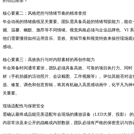
的动态图形？
核心要素二：风格把控与情绪节奏的精准拿捏
年会动画的情绪曲线至关重要。团队需具备高超的情绪驾驭能力，能在
撼、温馨、幽默、激昂等不同情绪。视觉风格必须与企业品牌色、VI 
他们需要懂得如何运用音乐、音效、剪辑节奏和视觉特效来操控现场观
感动。
核心要素三：高效执行与对内部素材的再创作能力
年会筹备时间通常紧张，团队必须具备高效、可靠的项目执行力。同时
材（手机拍摄的活动照片、会议截图、工作视频等）。评估其能否对这些
选、修复、调色和创意剪辑，将其有机融入高质感动画中，化平凡为神
关重要。
现场适配性与保密安全
需确认最终成品能完美适配年会现场的播放设备（LED大屏、投影） 
内容常涉及未公开的战略或内部数据，团队必须有严格的保密意识与协