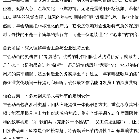
征程、凝聚人心、诠释文化、点燃激情。无论是震撼的开场视频、温馨
CEO 演讲的视觉支撑，优秀的年会动画能瞬间引爆现场气氛，将企业
然而，年会动画绝非标准化的产品，它极度依赖对企业独特气质的深度
时，寻找的不是一个简单的执行方，而是一位能读懂企业“心事”的“内部
首要前提：深入理解年会主题与企业独特文化
年会动画的灵魂在于“专属感”。优秀的制作团队会从沟通伊始，就致力
是什么？（是激昂奋进的“征程”，还是温情感恩的“家宴”？）企业的
网式的扁平幽默，还是制造业的务实厚重？）过去一年有哪些独属的集体
像企业文化顾问一样提问和倾听，确保最终作品能引发员工的深度共鸣
核心要素一：多元创意形式与环节的定制设计
年会动画包含多种类型，团队应能提供一体化创意方案。重点考察其对不
频：能否用极具冲击力和仪式感的方式，奠定全场基调？2. 年度回顾
特的叙事视角（如“我们共同克服的十个挑战”、“员工笑脸图鉴”），让成
目预告动画：风格是否轻松有趣，符合娱乐环节的调性？4. 领导演讲