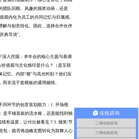
的团队回顾、风趣的颁奖动画，还是
价值观内化为员工的共同记忆与归属感。
理解与创意转化。因此，选择合作伙伴
庆典导演”。
于深入挖掘：本年会的核心主题与基调
核心价值观与文化烙印是什么？（是互联
记忆、内部“梗”与高光时刻？他们应
，而非流于套模板的通用煽情。
同环节的创意策划能力：1. 开场视
在线咨询
片：是平铺直叙的流水账，还是能找到独
绩有温度，让付出被看见？3. 颁奖/节
二维动画咨询
视觉包：能否将战略宏图转化为鼓舞人心
三维动画咨询