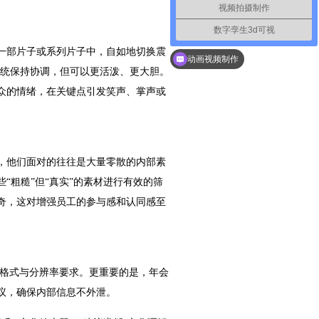
视频拍摄制作
数字孪生3d可视
一部片子或系列片子中，自如地切换震
动画视频制作
系统保持协调，但可以更活泼、更大胆。
众的情绪，在关键点引发笑声、掌声或
，他们面对的往往是大量零散的内部素
“粗糙”但“真实”的素材进行有效的筛
奇，这对增强员工的参与感和认同感至
的格式与分辨率要求。更重要的是，年会
议，确保内部信息不外泄。